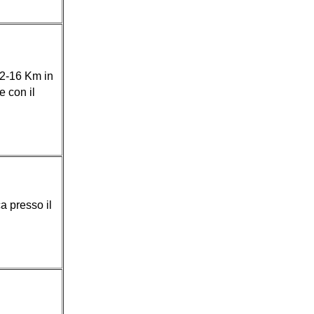
12-16 Km in
 con il
a presso il