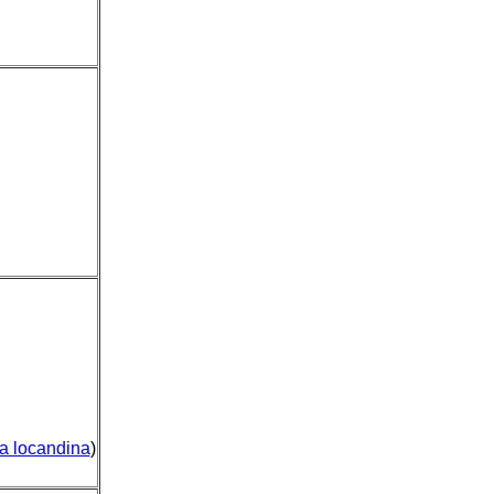
ca locandina
)