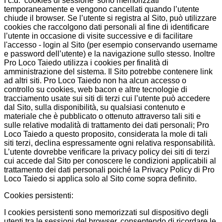
I c.d. ‘cookies di sessione’ sono memorizzati
temporaneamente e vengono cancellati quando l’utente
chiude il browser. Se l’utente si registra al Sito, può utilizzare
cookies che raccolgono dati personali al fine di identificare
l’utente in occasione di visite successive e di facilitare
l'accesso - login al Sito (per esempio conservando username
e password dell’utente) e la navigazione sullo stesso. Inoltre
Pro Loco Taiedo utilizza i cookies per finalità di
amministrazione del sistema. Il Sito potrebbe contenere link
ad altri siti. Pro Loco Taiedo non ha alcun accesso o
controllo su cookies, web bacon e altre tecnologie di
tracciamento usate sui siti di terzi cui l’utente può accedere
dal Sito, sulla disponibilità, su qualsiasi contenuto e
materiale che è pubblicato o ottenuto attraverso tali siti e
sulle relative modalità di trattamento dei dati personali; Pro
Loco Taiedo a questo proposito, considerata la mole di tali
siti terzi, declina espressamente ogni relativa responsabilità.
L’utente dovrebbe verificare la privacy policy dei siti di terzi
cui accede dal Sito per conoscere le condizioni applicabili al
trattamento dei dati personali poiché la Privacy Policy di Pro
Loco Taiedo si applica solo al Sito come sopra definito.
Cookies persistenti:
I cookies persistenti sono memorizzati sul dispositivo degli
utenti tra le sessioni del browser, consentendo di ricordare le