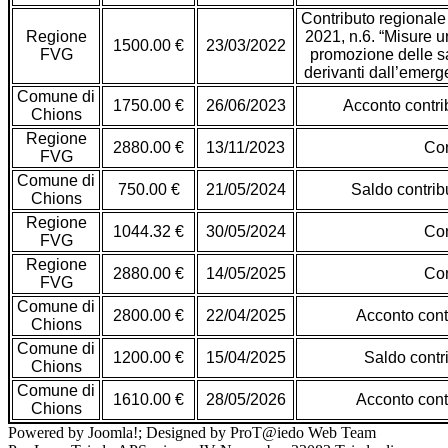
Contributo regional
Regione
2021, n.6. “Misure u
1500.00 €
23/03/2022
FVG
promozione delle sag
derivanti dall’emer
Comune di
1750.00 €
26/06/2023
Acconto contrib
Chions
Regione
2880.00 €
13/11/2023
Con
FVG
Comune di
750.00 €
21/05/2024
Saldo
contrib
Chions
Regione
1044.32 €
30/05/2024
Con
FVG
Regione
2880.00 €
14/05/2025
Con
FVG
Comune di
2800.00 €
22/04/2025
Acconto contr
Chions
Comune di
1200.00 €
15/04/2025
Saldo contri
Chions
Comune di
1610.00 €
28/05/2026
Acconto contr
Chions
Powered by Joomla!; Designed by ProT@iedo Web Team