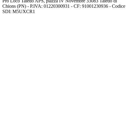
Pro Loco Taiedo APS, piazza IV Novembre 33083 Taiedo di
Chions (PN) - P.IVA: 01220300931 - CF: 91001230936 - Codice
SDI: M5UXCR1