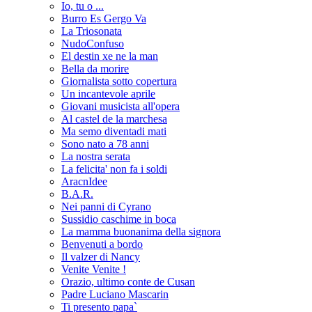
Io, tu o ...
Burro Es Gergo Va
La Triosonata
NudoConfuso
El destin xe ne la man
Bella da morire
Giornalista sotto copertura
Un incantevole aprile
Giovani musicista all'opera
Al castel de la marchesa
Ma semo diventadi mati
Sono nato a 78 anni
La nostra serata
La felicita' non fa i soldi
AracnIdee
B.A.R.
Nei panni di Cyrano
Sussidio caschime in boca
La mamma buonanima della signora
Benvenuti a bordo
Il valzer di Nancy
Venite Venite !
Orazio, ultimo conte de Cusan
Padre Luciano Mascarin
Ti presento papa`