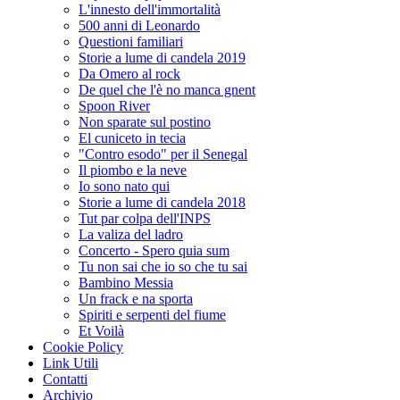
L'innesto dell'immortalità
500 anni di Leonardo
Questioni familiari
Storie a lume di candela 2019
Da Omero al rock
De quel che l'è no manca gnent
Spoon River
Non sparate sul postino
El cuniceto in tecia
"Contro esodo" per il Senegal
Il piombo e la neve
Io sono nato qui
Storie a lume di candela 2018
Tut par colpa dell'INPS
La valiza del ladro
Concerto - Spero quia sum
Tu non sai che io so che tu sai
Bambino Messia
Un frack e na sporta
Spiriti e serpenti del fiume
Et Voilà
Cookie Policy
Link Utili
Contatti
Archivio