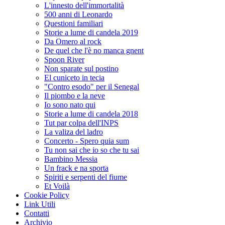
L'innesto dell'immortalità
500 anni di Leonardo
Questioni familiari
Storie a lume di candela 2019
Da Omero al rock
De quel che l'è no manca gnent
Spoon River
Non sparate sul postino
El cuniceto in tecia
"Contro esodo" per il Senegal
Il piombo e la neve
Io sono nato qui
Storie a lume di candela 2018
Tut par colpa dell'INPS
La valiza del ladro
Concerto - Spero quia sum
Tu non sai che io so che tu sai
Bambino Messia
Un frack e na sporta
Spiriti e serpenti del fiume
Et Voilà
Cookie Policy
Link Utili
Contatti
Archivio