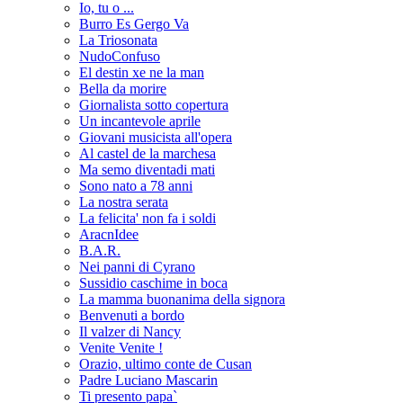
Io, tu o ...
Burro Es Gergo Va
La Triosonata
NudoConfuso
El destin xe ne la man
Bella da morire
Giornalista sotto copertura
Un incantevole aprile
Giovani musicista all'opera
Al castel de la marchesa
Ma semo diventadi mati
Sono nato a 78 anni
La nostra serata
La felicita' non fa i soldi
AracnIdee
B.A.R.
Nei panni di Cyrano
Sussidio caschime in boca
La mamma buonanima della signora
Benvenuti a bordo
Il valzer di Nancy
Venite Venite !
Orazio, ultimo conte de Cusan
Padre Luciano Mascarin
Ti presento papa`