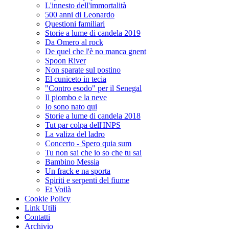
L'innesto dell'immortalità
500 anni di Leonardo
Questioni familiari
Storie a lume di candela 2019
Da Omero al rock
De quel che l'è no manca gnent
Spoon River
Non sparate sul postino
El cuniceto in tecia
"Contro esodo" per il Senegal
Il piombo e la neve
Io sono nato qui
Storie a lume di candela 2018
Tut par colpa dell'INPS
La valiza del ladro
Concerto - Spero quia sum
Tu non sai che io so che tu sai
Bambino Messia
Un frack e na sporta
Spiriti e serpenti del fiume
Et Voilà
Cookie Policy
Link Utili
Contatti
Archivio