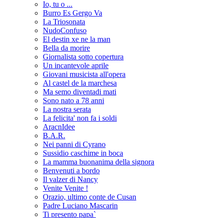
Io, tu o ...
Burro Es Gergo Va
La Triosonata
NudoConfuso
El destin xe ne la man
Bella da morire
Giornalista sotto copertura
Un incantevole aprile
Giovani musicista all'opera
Al castel de la marchesa
Ma semo diventadi mati
Sono nato a 78 anni
La nostra serata
La felicita' non fa i soldi
AracnIdee
B.A.R.
Nei panni di Cyrano
Sussidio caschime in boca
La mamma buonanima della signora
Benvenuti a bordo
Il valzer di Nancy
Venite Venite !
Orazio, ultimo conte de Cusan
Padre Luciano Mascarin
Ti presento papa`